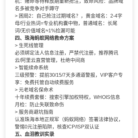
机：赌命等待释放期重新抢注，致命风险：品牌域
名多被竞争对手蹲守
> 困局2：自己抢注过期域名？，黄金域名：2-4字
母/行业热词=专业机构囊中物，普通域名：长尾
词/无价值域名≈1%捡漏可能
四、珠海蚂蚁网络救命方案
> 生死线管理
必须绑定法人信息注册，严禁代注册，推荐腾讯
云/阿里云直营管理，杜绝中间商
> 智能续命系统
三级预警：提前30/15/7天多通道警报，VIP客户专
享：免费托管自动续费服务
> 元老域名保命术
十年续费套餐：搜索引擎加权特权，WHOIS信息
月检：防止失联致命伤
> 服务商避坑指南
认准珠海本地正规军（蚂蚁网络）签署法律协议，
警惕0元注册陷阱，核查ICP/ISP双认证
五、血泪教训实录