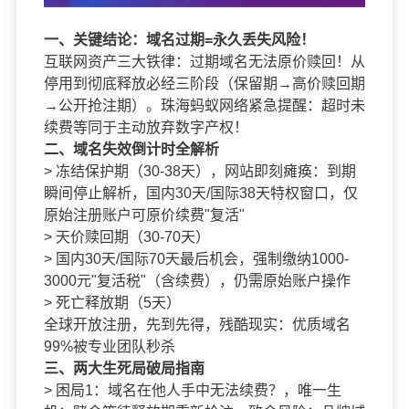
一、关键结论：域名过期=永久丢失风险！
互联网资产三大铁律：过期域名无法原价赎回！从
停用到彻底释放必经三阶段（保留期→高价赎回期
→公开抢注期）。珠海蚂蚁网络紧急提醒：超时未
续费等同于主动放弃数字产权！
二、域名失效倒计时全解析
> 冻结保护期（30-38天），网站即刻瘫痪：到期
瞬间停止解析，国内30天/国际38天特权窗口，仅
原始注册账户可原价续费"复活"
> 天价赎回期（30-70天）
> 国内30天/国际70天最后机会，强制缴纳1000-
3000元"复活税"（含续费），仍需原始账户操作
> 死亡释放期（5天）
全球开放注册，先到先得，残酷现实：优质域名
99%被专业团队秒杀
三、两大生死局破局指南
> 困局1：域名在他人手中无法续费？，唯一生